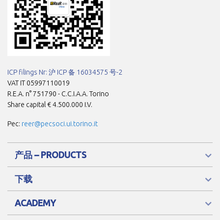
ICP filings Nr: 沪 ICP 备 16034575 号-2
VAT IT 05997110019
R.E.A. n° 751790 - C.C.I.A.A. Torino
Share capital € 4.500.000 I.V.
Pec:
reer@pecsoci.ui.torino.it
产品 – PRODUCTS
下载
ACADEMY